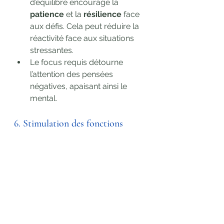
d’équilibre encourage la 
patience
 et la 
résilience
 face 
aux défis. Cela peut réduire la 
réactivité face aux situations 
stressantes.
Le focus requis détourne 
l’attention des pensées 
négatives, apaisant ainsi le 
mental.
6. Stimulation des fonctions 
cérébrales
Travailler l'équilibre active les 
deux hémisphères cérébraux 
et améliore la 
communication 
entre eux
, boostant la 
coordination mentale et 
physique.