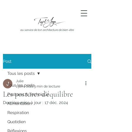
au service de ton architecture de bien-être
Post
Tous les posts
Julie
Tous les posts
1 janv. 2021
3 min de lecture
Les postures d'équilibre
Postures & Technique
Dernière mise à jour :
17 déc. 2024
Alimentation
Respiration
Quotidien
Réflexions