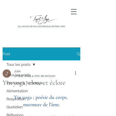
au service de ton architecture de bien-être
Post
Tous les posts
Julie
Tous les posts
10 déc. 2024
4 min de lecture
Yin yoga, clore et éclore
Postures & Technique
Alimentation
Yin yoga ; poésie du corps, 
Respiration
murmure de l'âme.
Quotidien
Réflexions