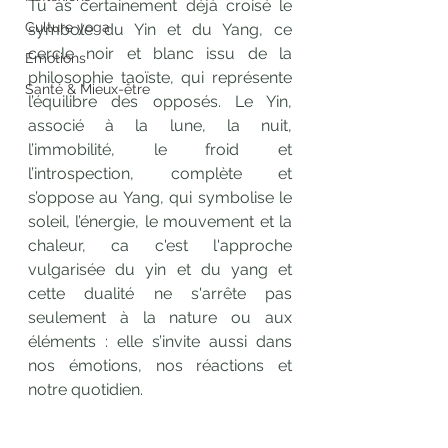
Tu as certainement déjà croisé le 
Culture yoga
symbole du Yin et du Yang, ce 
cercle noir et blanc issu de la 
Emotions
philosophie taoïste, qui représente 
Santé & Mieux-être
l’équilibre des opposés. Le Yin, 
associé à la lune, la nuit, 
l’immobilité, le froid et 
l’introspection, complète et 
s’oppose au Yang, qui symbolise le 
soleil, l’énergie, le mouvement et la 
chaleur, ca c'est l'approche 
vulgarisée du yin et du yang et 
cette dualité ne s'arrête pas 
seulement à la nature ou aux 
éléments : elle s’invite aussi dans 
nos émotions, nos réactions et 
notre quotidien.