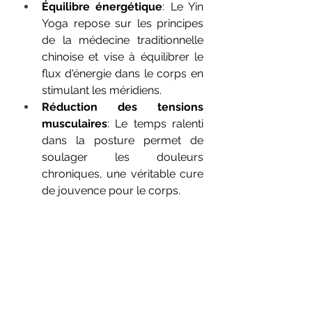
Équilibre énergétique
: Le Yin 
Yoga repose sur les principes 
de la médecine traditionnelle 
chinoise et vise à équilibrer le 
flux d'énergie dans le corps en 
stimulant les méridiens.
Réduction des tensions 
musculaires
: Le temps ralenti 
dans la posture permet de 
soulager les douleurs 
chroniques, une véritable cure 
de jouvence pour le corps.
Stimulation du système 
lymphatique
: La pratique 
régulière aide à drainer les 
toxines du corps en stimulant 
le système lymphatique 
responsable de la gestion de 
l'évacuation des déchets dans 