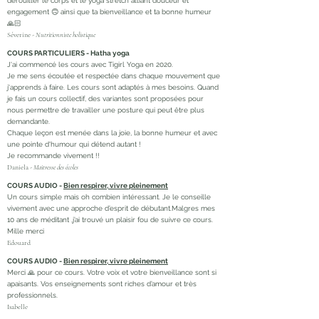
dérouiller le corps et le yoga stretch alliant douceur et
engagement 🙃 ainsi que ta bienveillance et ta bonne humeur
🙏🏻
Séverine -
Nutritionniste holistique
COURS PARTICULIERS - Hatha yoga
J'ai commencé les cours avec Tigirl Yoga en 2020.
Je me sens écoutée et respectée dans chaque mouvement que
j'apprends à faire. Les cours sont adaptés à mes besoins. Quand
je fais un cours collectif, des variantes sont proposées pour
nous permettre de travailler une posture qui peut être plus
demandante.
Chaque leçon est menée dans la joie, la bonne humeur et avec
une pointe d'humour qui détend autant !
Je recommande vivement !!
Daniela -
Maitresse des écoles
COURS AUDIO -
Bien respirer, vivre pleinement
Un cours simple mais oh combien intéressant. Je le conseille
vivement avec une approche d’esprit de débutant.Malgres mes
10 ans de méditant ,j’ai trouvé un plaisir fou de suivre ce cours.
Mille merci
Edouard
COURS AUDIO -
Bien respirer, vivre pleinement
Merci 🙏 pour ce cours. Votre voix et votre bienveillance sont si
apaisants. Vos enseignements sont riches d’amour et très
professionnels.
Isabelle