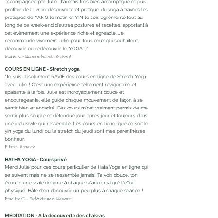
accompagnée par Julie. J'ai étais très bien accompagné et puis
profiter de la vraie découverte et pratique du yoga à travers les
pratiques de YANG le matin et YIN le soir, agrémenté tout au
long de ce week-end d'autres postures et recettes, apportant à
cet évènement une expérience riche et agréable. Je
recommande vivement Julie pour tous ceux qui souhaitent
découvrir ou redécouvrir le YOGA :)"
Marie R. -
Masseuse bien-être & sportif
COURS EN LIGNE - Stretch yoga
"Je suis absolument RAVIE des cours en ligne de Stretch Yoga
avec Julie ! C'est une expérience tellement revigorante et
apaisante à la fois. Julie est incroyablement douce et
encourageante, elle guide chaque mouvement de façon à se
sentir bien et encadré. Ces cours m'ont vraiment permis de me
sentir plus souple et détendue jour après jour et toujours dans
une inclusivité qui rassemble. Les cours en ligne, que ce soit le
yin yoga du lundi ou le stretch du jeudi sont mes parenthèses
bonheur.
Eliane -
Retraitée
HATHA YOGA - Cours privé
Merci Julie pour ces cours particulier de Hata Yoga en ligne qui
se suivent mais ne se ressemble jamais! Ta voix douce, ton
écoute, une vraie détente à chaque séance malgré l'effort
physique. Hâte d'en découvrir un peu plus à chaque séance !
Emeline G. -
Esthéticienne & Masseuse
MEDITATION -
A la découverte des chakras