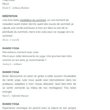
Merci
Elodie F. -
Architecte d'intérieur
MÉDITATION
Une très belle
méditation du sommeil
, un vrai moment de
relaxation avant d'aller dormir, ayant des soucis de sommeil, je
rajoute une corde précieuse à mon arc dans la voix de la
plénitude du sommeil, merci à toi Julie pour ce voyage vers le
sommeil.
Alexis -
Comptable
RANDO YOGA
Merveilleux moment avec Julie.
Merci pour cette découverte du yoga. Une journée bien être
comme on les aime, je recommande !!
Audrey L. -
Architecte
RANDO YOGA
Belle découverte en plein air grâce à cette session inoubliable
de rando yoga. Julie nous guide avec bienveillance dans les
pratiques, adaptées à mon niveau débutant. Quel bien-être de
se sentir connecté au milieu de nos montagnes! Très belle
énergie!
Marie L. -
Infirmière Masseuse
RANDO YOGA
Expérience cosmique en accord avec la nature et son propre