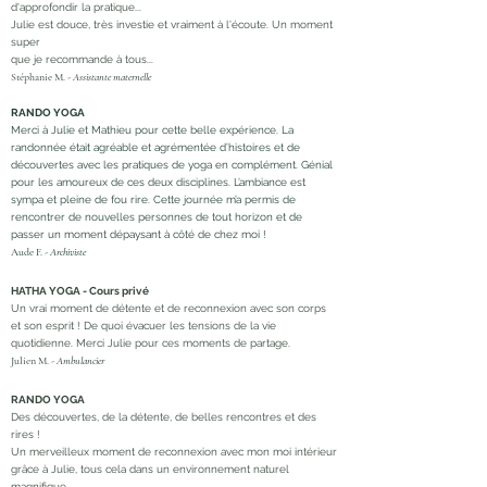
d'approfondir la pratique...
Julie est douce, très investie et vraiment à l'écoute. Un moment
super
que je recommande à tous...
Stéphanie M. -
Assistante maternelle
RANDO YOGA
Merci à Julie et Mathieu pour cette belle expérience. La
randonnée était agréable et agrémentée d’histoires et de
découvertes avec les pratiques de yoga en complément. Génial
pour les amoureux de ces deux disciplines. L’ambiance est
sympa et pleine de fou rire. Cette journée m’a permis de
rencontrer de nouvelles personnes de tout horizon et de
passer un moment dépaysant à côté de chez moi !
Aude F. -
Archiviste
HATHA YOGA - Cours privé
Un vrai moment de détente et de reconnexion avec son corps
et son esprit ! De quoi évacuer les tensions de la vie
quotidienne. Merci Julie pour ces moments de partage.
Julien M. -
Ambulancier
RANDO YOGA
Des découvertes, de la détente, de belles rencontres et des
rires !
Un merveilleux moment de reconnexion avec mon moi intérieur
grâce à Julie, tous cela dans un environnement naturel
magnifique