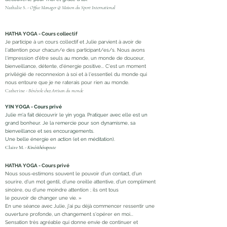
Nathalie S. -
Office Manager @ Maison du Sport International
HATHA YOGA - Cours collectif
Je participe à un cours collectif et Julie parvient à avoir de
l'attention pour chacun/e des participant/es/s. Nous avons
l'impression d'être seuls au monde, un monde de douceur,
bienveillance, détente, d'énergie positive... C'est un moment
privilégié de reconnexion à soi et à l'essentiel du monde qui
nous entoure que je ne raterais pour rien au monde.
Catherine -
Bénévole chez Artisan du monde
YIN YOGA - Cours privé
Julie m'a fait découvrir le yin yoga. Pratiquer avec elle est un
grand bonheur. Je la remercie pour son dynamisme, sa
bienveillance et ses encouragements.
Une belle énergie en action (et en méditation).
Claire M. -
Kinésithérapeute
HATHA YOGA - Cours privé
Nous sous-estimons souvent le pouvoir d’un contact, d’un
sourire, d’un mot gentil, d’une oreille attentive, d’un compliment
sincère, ou d’une moindre attention ; ils ont tous
le pouvoir de changer une vie. »
En une séance avec Julie, j'ai pu déjà commencer ressentir une
ouverture profonde, un changement s'opérer en moi...
Sensation très agréable qui donne envie de continuer et