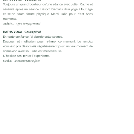
Toujours un grand bonheur qu'une séance avec Julie . Calme et
sérénité après un séance. L'esprit bienfaits d'un yoga à tout âge
et selon toute forme physique Merci Julie pour c'est bons
moments.
André G. -
Agent de voyage retraité
HATHA YOGA - Cours privé
En toute confiance j'ai abordé cette séance.
Douceur, et motivation pour rythmer ce moment. Le rendez
vous est pris désormais régulièrement pour un vrai moment de
connexion avec soi. Julie est merveilleuse.
N'hésitez pas, tenter l'expérience.
Sarah F. -
Animatrice petite enfance