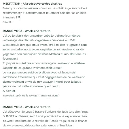
MEDITATION -
A la découverte des chakras
Merci pour ce merveilleux cours sur les chakras je suis prête à
recommencer et recommencer tellement cela me fait un bien
immense ! 💐
Mireille
RANDO YOGA - Week-end retraite
J'ai eu le plaisir de rencontrer Julie lors d'une journée de
ramassage des déchets organisée à Samoëns en 2021.
C'est depuis lors que nous avons "créé ce lien" et grâce à cette
1ere rencontre, nous avons organisé ce 1er week-end rando
yoga avec son coéquipier de choc Mathieu et moi derrière les
fourneaux !
Et j'ai pris un réel plaisir tout au long du week-end à satisfaire
l'appétit de ce groupe vraiment chaleureux !
Je n'ai pas encore suivi de pratique avec toi Julie, mais
l'ambiance fraternelle qui s'est dégagée lors de ce week-end
donne vraiment envie de m'y essayer ! Merci pour la belle
personne naturelle et sincère que tu es !
A bientôt.
Stéphanie Symbiose de Saveurs -
Traiteur gourmand
RANDO YOGA - Week-end retraite
J'ai découvert le yoga à travers l'univers de Julie lors d'un Yoga
SUNSET au Salève, se fut une première belle expérience. Puis
ce week-end lors de la retraite de Rando-Yoga j'ai eu la chance
de vivre une expérience hors du temps et très bien