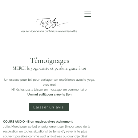
au service de ton architecture de bien-être
Témoignages
MERCI le yoga existe et perdure grâce à toi
Un espace pour toi, pour partager ton expérience avec le yoga,
avec moi,
N'hésites pas à laisser un message, un commentaire,
Un mot suffit pour créer le lien
Laisser un avis
COURS AUDIO -
Bien respirer, vivre pleinement
Julie, Merci pour ce bel enseignement sur l’importance de la
respiration en toutes situations! Je tente d’y revenir le plus
souvent possible comme outil anti-stress ou quand je désir