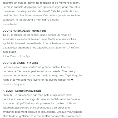
atteindre un état de calme, de gratitude et de moment présent.
Serais-je capable d’appliquer les apprentissages pour être plus
connecter lors de prestation de chant? Cela fait partie de mon
désir le plus cher. Merci encore! Ces notions je vais les revisité
au besoin, je les ajoutent à mon coffre à outils.
Louise-Rachel
COURS PARTICULIER - Hatha yoga
J'ai eu la chance de bénéficier d'une séance de yoga en
individuel à mon domicile avec Julie. C'était une séance très
agréable, Julie est bienveillante, à l'écoute de nos besoins et
s'adapte parfaitement à nos capacités, sans jugement. A refaire
avec plaisir !
Solène Vautier -
Reflexologue
COURS EN LIGNE - Yin yoga
Les cours avec Julie sont d'une grande qualité. Elle est
humaine, á l' écoute et pleine de bons conseils. Chacun.e y
trouve son bonheur. Je recommande le yoga avec Tigirl Yoga, le
hatha et le yin sont mes favoris en ce qui me concerne 💓
Caroline -
Enseignante
ATELIER - Salutations au soleil
"Waouh ! Je suis encore sur mon petit nuage après avoir
participé à l'atelier de yoga de Julie sur la Salutation au Soleil et
à la Lune ! 🌞🌙 C'était tout simplement incroyable ! Julie est
tellement passionnée et inspirante, elle a su créer une
ambiance tellement positive et accueillante. Chaque mouvement
était fluide et gratifiant, et je me sentais connecté(e) à mon corps