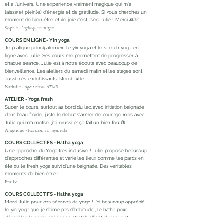
et à l'univers. Une expérience vraiment magique qui m'a
laissé(e) plein(e) d'énergie et de gratitude. Si vous cherchez un
moment de bien-être et de joie c'est avec Julie ! Merci 🙏✨"
Sophie -
Logistique manager
COURS EN LIGNE - Yin yoga
Je pratique principalement le yin yoga et le stretch yoga en
ligne avec Julie. Ses cours me permettent de progresser à
chaque séance. Julie est à notre écoute avec beaucoup de
bienveillance. Les ateliers du samedi matin et les stages sont
aussi très enrichissants. Merci Julie.
Nathalie -
Agent réseau ATMB
ATELIER - Yoga fresh
Super le cours, surtout au bord du lac, avec initiation baignade
dans l'eau froide, juste le début s'armer de courage mais avec
Julie qui m'a motivé, j'ai réussi et ça fait un bien fou 🦋
Angélique -
Praticienne en ayurveda
COURS COLLECTIFS - Hatha yoga
Une approche du Yoga très inclusive ! Julie propose beaucoup
d'approches différentes et varie les lieux comme les parcs en
été ou le fresh yoga suivi d'une baignade. Des véritables
moments de bien-être !
Emilie
COURS COLLECTIFS - Hatha yoga
Merci Julie pour ces séances de yoga ! J’ai beaucoup apprécié
le yin yoga que je n’aime pas d’habitude , le hatha pour