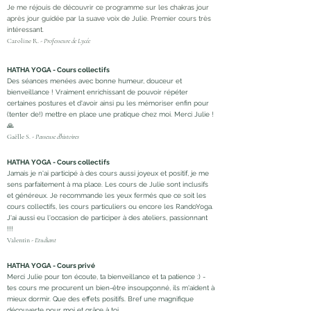
Je me réjouis de découvrir ce programme sur les chakras jour
après jour guidée par la suave voix de Julie. Premier cours très
intéressant.
Caroline R. -
Professeure de Lycée
HATHA YOGA - Cours collectifs
Des séances menées avec bonne humeur, douceur et
bienveillance ! Vraiment enrichissant de pouvoir répéter
certaines postures et d'avoir ainsi pu les mémoriser enfin pour
(tenter de!) mettre en place une pratique chez moi. Merci Julie !
🙏
Gaëlle S. -
Passeuse d'histoires
HATHA YOGA - Cours collectifs
Jamais je n'ai participé à des cours aussi joyeux et positif, je me
sens parfaitement à ma place. Les cours de Julie sont inclusifs
et généreux. Je recommande les yeux fermés que ce soit les
cours collectifs, les cours particuliers ou encore les RandoYoga.
J'ai aussi eu l'occasion de participer à des ateliers, passionnant
!!!
Valentin -
Etudiant
HATHA YOGA - Cours privé
Merci Julie pour ton écoute, ta bienveillance et ta patience :) -
tes cours me procurent un bien-être insoupçonné, ils m'aident à
mieux dormir. Que des effets positifs. Bref une magnifique
découverte pour moi et grâce à toi.