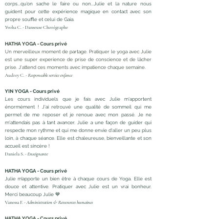
corps...qu’on sache le faire ou non...Julie et la nature nous
guident pour cette expérience magique en contact avec son
propre souffle et celui de Gaia.
Yvoha C. - Danseuse Chorégraphe
HATHA YOGA - Cours privé
Un merveilleux moment de partage. Pratiquer le yoga avec Julie
est une super experience de prise de conscience et de lâcher
prise. J'attend ces moments avec impatience chaque semaine.
Audrey C. -
Responsable service enfance
YIN YOGA - Cours privé
Les cours individuels que je fais avec Julie m'apportent
énormément ! J'ai retrouvé une qualité de sommeil qui me
permet de me reposer et je renoue avec mon passé. Je ne
m'attendais pas à tant avancer. Julie a une façon de guider qui
respecte mon rythme et qui me donne envie d'aller un peu plus
loin, à chaque séance. Elle est chaleureuse, bienveillante et son
accueil est sincère !
Daniela S. -
Enseignante
HATHA YOGA - Cours privé
Julie m’apporte un bien être à chaque cours de Yoga. Elle est
douce et attentive. Pratiquer avec Julie est un vrai bonheur.
Merci beaucoup Julie 💙
Vanessa F. -
Administration & Ressources humaines
HATHA YOGA - Cours privé