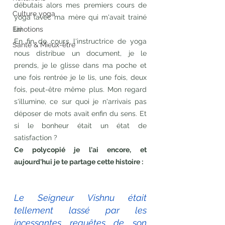
débutais alors mes premiers cours de 
Culture yoga
yoga (avec ma mère qui m'avait trainé 
Emotions
là).
En fin de cours l'instructrice de yoga 
Santé & Mieux-être
nous distribue un document, je le 
prends, je le glisse dans ma poche et 
une fois rentrée je le lis, une fois, deux 
fois, peut-être même plus. Mon regard 
s'illumine, ce sur quoi je n'arrivais pas 
déposer de mots avait enfin du sens. Et 
si le bonheur était un état de 
satisfaction ?
Ce polycopié je l'ai encore, et 
aujourd'hui je te partage cette histoire :
Le Seigneur Vishnu était 
tellement lassé par les 
incessantes requêtes de son 