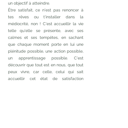
un objectif à atteindre.
Être satisfait, ce n'est pas renoncer à 
tes rêves ou t'installer dans la 
médiocrité, non ! C'est accueillir la vie 
telle qu'elle se présente, avec ses 
calmes et ses tempêtes, en sachant 
que chaque moment porte en lui une 
plénitude possible, une action possible, 
un apprentissage possible. C'est 
découvrir que tout est en nous, que tout 
peux vivre, car celle, celui qui sait 
accueillir cet état de satisfaction 
pleinement possède le précieux : un 
état de liberté.
Le contentement n'est pas la 
fin de l'aventure,
c'est son carburant le plus 
joyeux.