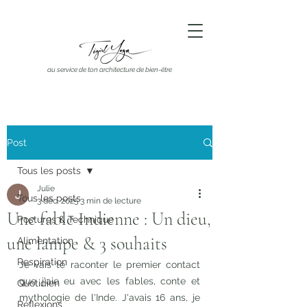
au service de ton architecture de bien-être
Post
Tous les posts
Julie
Tous les posts
3 déc. 2025
3 min de lecture
Une fable Indienne : Un dieu,
Postures & Technique
une lampe & 3 souhaits
Alimentation
Respiration
Je vais te raconter le premier contact 
que j'aie eu avec les fables, conte et 
Quotidien
mythologie de l'Inde. J'avais 16 ans, je 
Réflexions