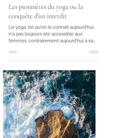
Les pionnières du yoga ou la
conquête d'un interdit
Le yoga, tel qu'on le connaît aujourd'hui,
n'a pas toujours été accessible aux
femmes, contrairement aujourd'hui à sa
démocratisation majoritairement féminine.
Pendant des siècles, cette discipline fut
transmise exclusivement d'homme à
homme, dans des contextes religieux,
ascétiques ou guerriers, et oui spoiler
alerte, le yoga n'est pas si pacifiste que ça.