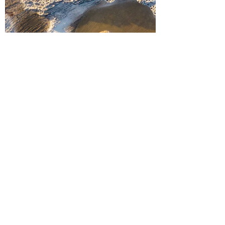
Pancha Mahabuta, les 5 états
de la matière
Connais-tu le PANCHA MAHABUTA ou les
5 états de la matière ? tu as déjà du
entendre parler des 5 éléments, que je vais
te présenter...