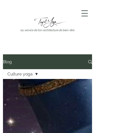
au service de ton architecture de bien-être
Blog
Culture yoga
Tous les posts
Postures &
Technique
Alimentation
Respiration
Quotidien
Réflexions