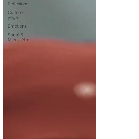
Réflexions
Culture
yoga
Emotions
Santé &
Mieux-être