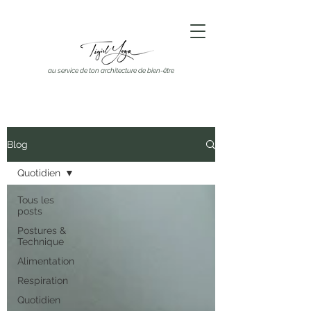
au service de ton architecture de bien-être
Blog
Quotidien
Tous les
posts
Postures &
Technique
Alimentation
Respiration
Quotidien